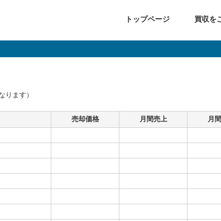
トップページ
買収を
となります）
売却価格
月間売上
月