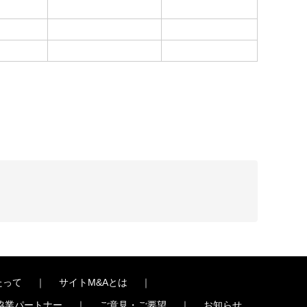
たって
｜
サイトM&Aとは
｜
協業パートナー
｜
ご意見・ご要望
｜
お知らせ